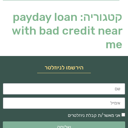
קטגוריה:
payday loan
with bad credit near
me
הירשמו לניוזלטר
אני מאשר/ת קבלת ניוזלטרים
שליחה