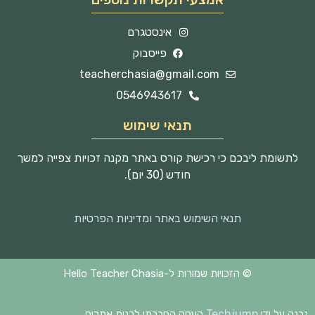
אינסטגרם
פייסבוק
teacherchasia@gmail.com
0546943617
תנאי שימוש
לתשומת ליבכם כי רכישת קורס באתר מקנה זכויות צפייה למשך
חודש (30 יום).
תנאי השימוש באתר ומדיניות הפרטיות
© הזכויות שמורות ל-Hello Teacher Chasia
Techjump
נבנה על ידי
העסק החברתי לבנית אתרים