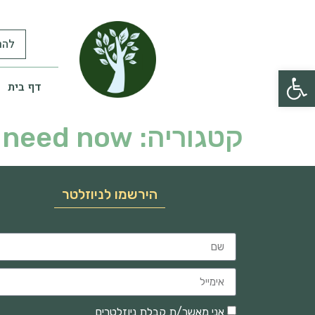
להר
פתח סרגל נגישות
דף בית
קטגוריה:
 need now
הירשמו לניוזלטר
אני מאשר/ת קבלת ניוזלטרים