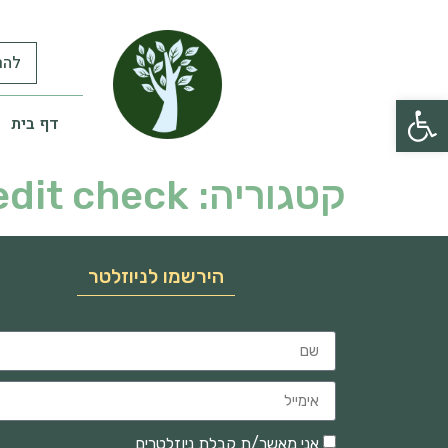
להר
פתח סרגל נגישות
דף בית
קטגוריה:
edit check
הירשמו לניוזלטר
אני מאשר/ת קבלת ניוזלטרים