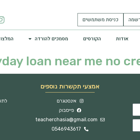
שמה
כניסת משתמשים
אודות
הקורסים
מסמכים להורדה
המלצות
day loan near me no cr
אמצעי תקשרות נוספים
אינסטגרם
לתשו
פייסבוק
teacherchasia@gmail.com
0546943617