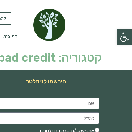
להר
פתח סרגל נגישות
דף בית
קטגוריה:
bad credit
הירשמו לניוזלטר
אני מאשר/ת קבלת ניוזלטרים