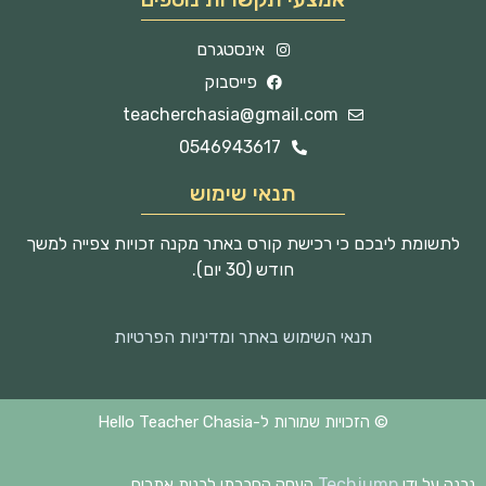
אינסטגרם
פייסבוק
teacherchasia@gmail.com
0546943617
תנאי שימוש
לתשומת ליבכם כי רכישת קורס באתר מקנה זכויות צפייה למשך
חודש (30 יום).
תנאי השימוש באתר ומדיניות הפרטיות
© הזכויות שמורות ל-Hello Teacher Chasia
Techjump
נבנה על ידי
העסק החברתי לבנית אתרים