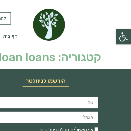
להר
פתח סרגל נגישות
דף בית
קטגוריה:
loan loans
הירשמו לניוזלטר
אני מאשר/ת קבלת ניוזלטרים