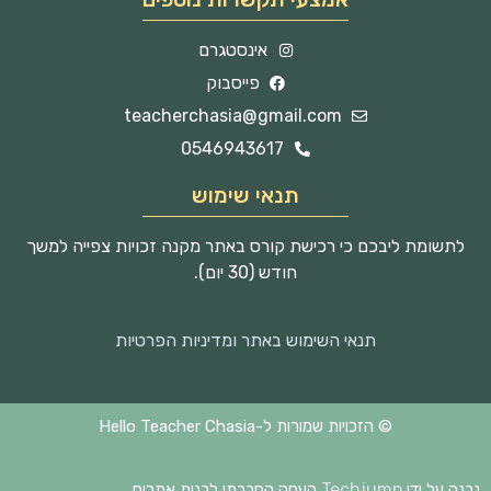
אינסטגרם
פייסבוק
teacherchasia@gmail.com
0546943617
תנאי שימוש
לתשומת ליבכם כי רכישת קורס באתר מקנה זכויות צפייה למשך
חודש (30 יום).
תנאי השימוש באתר ומדיניות הפרטיות
© הזכויות שמורות ל-Hello Teacher Chasia
Techjump
נבנה על ידי
העסק החברתי לבנית אתרים