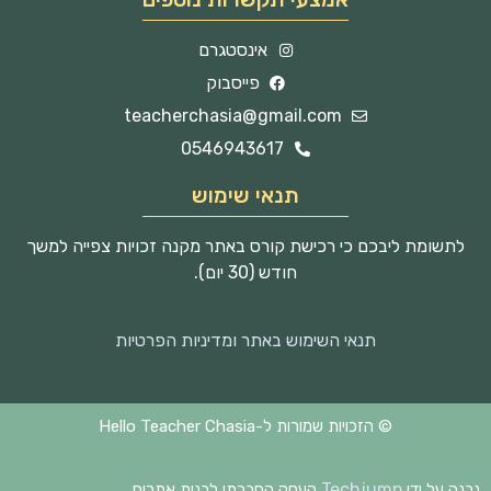
אינסטגרם
פייסבוק
teacherchasia@gmail.com
0546943617
תנאי שימוש
לתשומת ליבכם כי רכישת קורס באתר מקנה זכויות צפייה למשך
חודש (30 יום).
תנאי השימוש באתר ומדיניות הפרטיות
© הזכויות שמורות ל-Hello Teacher Chasia
Techjump
נבנה על ידי
העסק החברתי לבנית אתרים