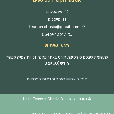
אינסטגרם
פייסבוק
teacherchasia@gmail.com
0546943617
תנאי שימוש
לתשומת ליבכם כי רכישת קורס באתר מקנה זכויות צפייה למשך
חודש (30 יום).
תנאי השימוש באתר ומדיניות הפרטיות
© הזכויות שמורות ל-Hello Teacher Chasia
Techjump
נבנה על ידי
העסק החברתי לבנית אתרים