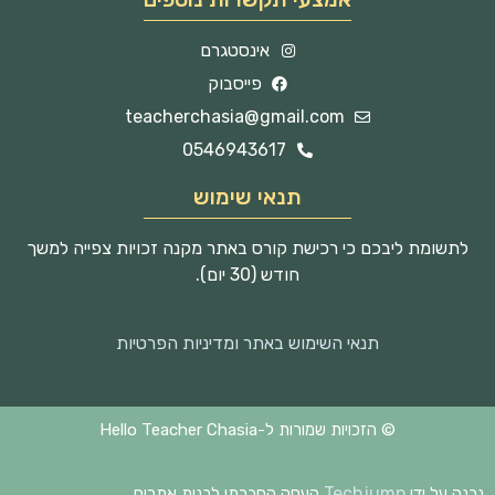
אינסטגרם
פייסבוק
teacherchasia@gmail.com
0546943617
תנאי שימוש
לתשומת ליבכם כי רכישת קורס באתר מקנה זכויות צפייה למשך
חודש (30 יום).
תנאי השימוש באתר ומדיניות הפרטיות
© הזכויות שמורות ל-Hello Teacher Chasia
Techjump
נבנה על ידי
העסק החברתי לבנית אתרים