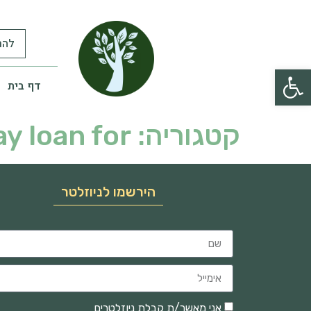
להר
פתח סרגל נגישות
דף בית
קטגוריה:
y loan for
הירשמו לניוזלטר
אני מאשר/ת קבלת ניוזלטרים