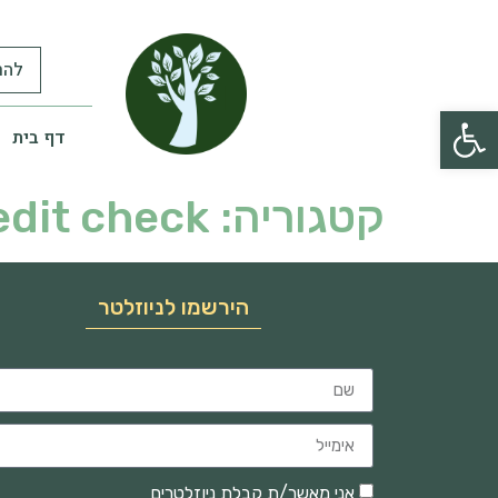
להר
פתח סרגל נגישות
דף בית
קטגוריה:
edit check
הירשמו לניוזלטר
אני מאשר/ת קבלת ניוזלטרים