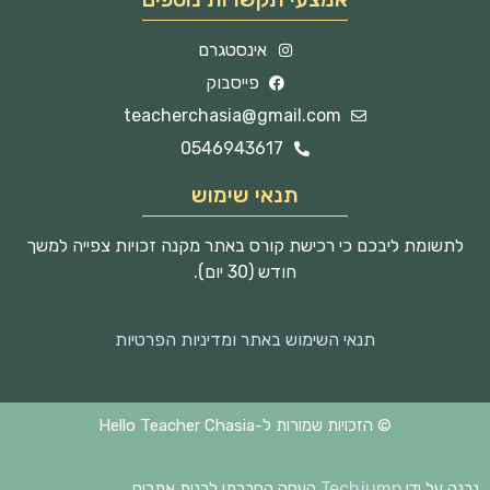
אינסטגרם
פייסבוק
teacherchasia@gmail.com
0546943617
תנאי שימוש
לתשומת ליבכם כי רכישת קורס באתר מקנה זכויות צפייה למשך
חודש (30 יום).
תנאי השימוש באתר ומדיניות הפרטיות
© הזכויות שמורות ל-Hello Teacher Chasia
Techjump
נבנה על ידי
העסק החברתי לבנית אתרים