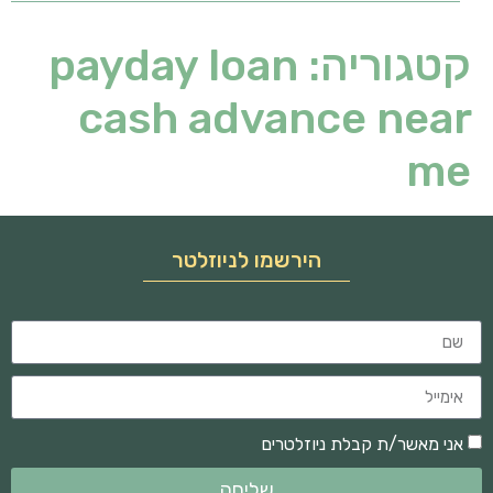
קטגוריה:
payday loan
cash advance near
me
הירשמו לניוזלטר
אני מאשר/ת קבלת ניוזלטרים
שליחה