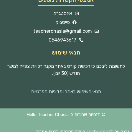
אינסטגרם
פייסבוק
teacherchasia@gmail.com
0546943617
תנאי שימוש
לתשומת ליבכם כי רכישת קורס באתר מקנה זכויות צפייה למשך
חודש (30 יום).
תנאי השימוש באתר ומדיניות הפרטיות
© הזכויות שמורות ל-Hello Teacher Chasia
Techjump
נבנה על ידי
העסק החברתי לבנית אתרים