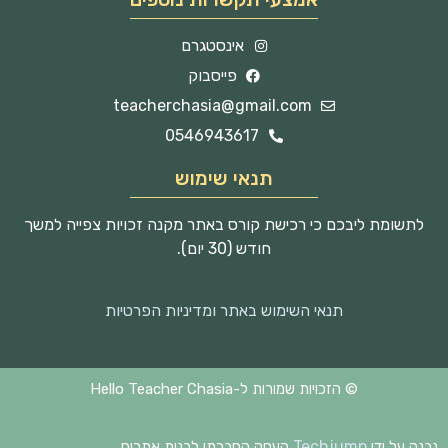
אינסטגרם
פייסבוק
teacherchasia@gmail.com
0546943617
תנאי שימוש
לתשומת ליבכם כי רכישת קורס באתר מקנה זכויות צפייה למשך
חודש (30 יום).
תנאי השימוש באתר ומדיניות הפרטיות
© הזכויות שמורות ל-Hello Teacher Chasia
Techjump
נבנה על ידי
העסק החברתי לבנית אתרים