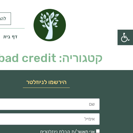
להר
פתח סרגל נגישות
דף בית
קטגוריה:
bad credit
הירשמו לניוזלטר
אני מאשר/ת קבלת ניוזלטרים