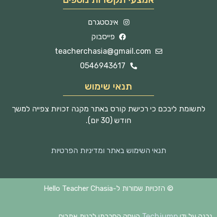
אינסטגרם
פייסבוק
teacherchasia@gmail.com
0546943617
תנאי שימוש
לתשומת ליבכם כי רכישת קורס באתר מקנה זכויות צפייה למשך
חודש (30 יום).
תנאי השימוש באתר ומדיניות הפרטיות
© הזכויות שמורות ל-Hello Teacher Chasia
Techjump
נבנה על ידי
העסק החברתי לבנית אתרים