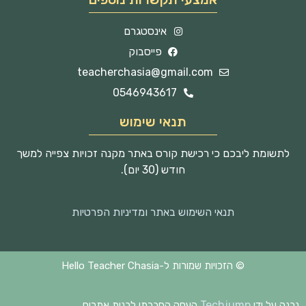
אינסטגרם
פייסבוק
teacherchasia@gmail.com
0546943617
תנאי שימוש
לתשומת ליבכם כי רכישת קורס באתר מקנה זכויות צפייה למשך
חודש (30 יום).
תנאי השימוש באתר ומדיניות הפרטיות
© הזכויות שמורות ל-Hello Teacher Chasia
Techjump
נבנה על ידי
העסק החברתי לבנית אתרים