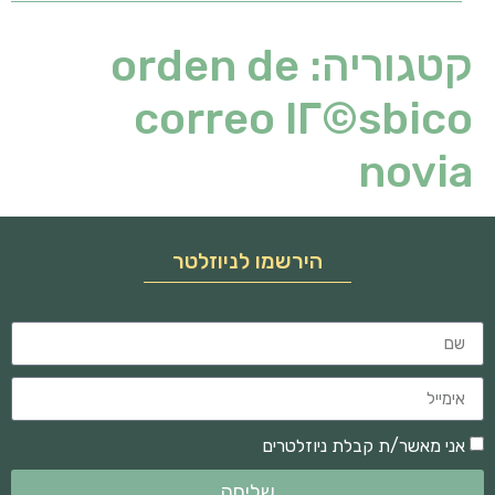
קטגוריה:
orden de
correo lГ©sbico
novia
הירשמו לניוזלטר
אני מאשר/ת קבלת ניוזלטרים
שליחה