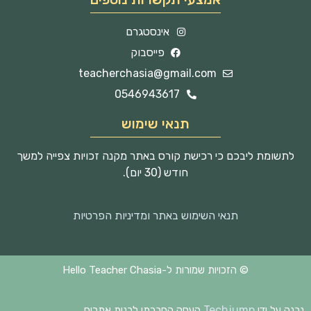
אינסטגרם
פייסבוק
teacherchasia@gmail.com
0546943617
תנאי שימוש
לתשומת ליבכם כי רכישת קורס באתר מקנה זכויות צפייה למשך
חודש (30 יום).
תנאי השימוש באתר ומדיניות הפרטיות
© הזכויות שמורות ל-Hello Teacher Chasia
Techjump
נבנה על ידי
העסק החברתי לבנית אתרים