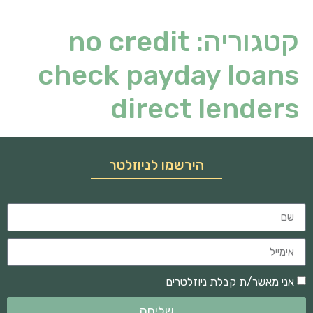
קטגוריה:
no credit
check payday loans
direct lenders
הירשמו לניוזלטר
אני מאשר/ת קבלת ניוזלטרים
שליחה