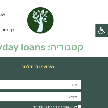
להר
פתח סרגל נגישות
דף בית
קטגוריה:
yday loans
הירשמו לניוזלטר
אני מאשר/ת קבלת ניוזלטרים