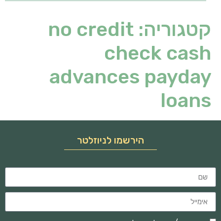
קטגוריה:
no credit
check cash
advances payday
loans
הירשמו לניוזלטר