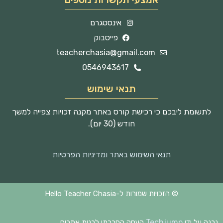
אינסטגרם
פייסבוק
teacherchasia@gmail.com
0546943617
תנאי שימוש
לתשומת ליבכם כי רכישת קורס באתר מקנה זכויות צפייה למשך
חודש (30 יום).
תנאי השימוש באתר ומדיניות הפרטיות
© הזכויות שמורות ל-Hello Teacher Chasia
Techjump
נבנה על ידי
העסק החברתי לבנית אתרים