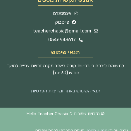
אינסטגרם
פייסבוק
teacherchasia@gmail.com
0546943617
תנאי שימוש
לתשומת ליבכם כי רכישת קורס באתר מקנה זכויות צפייה למשך
חודש (30 יום).
תנאי השימוש באתר ומדיניות הפרטיות
© הזכויות שמורות ל-Hello Teacher Chasia
Techjump
נבנה על ידי
העסק החברתי לבנית אתרים