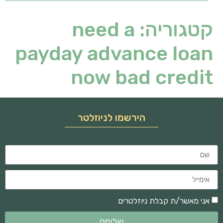
קטגוריה:
need a
payday advance loan
now bad credit
הירשמו לניוזלטר
אני מאשר/ת קבלת ניוזלטרים
שליחה