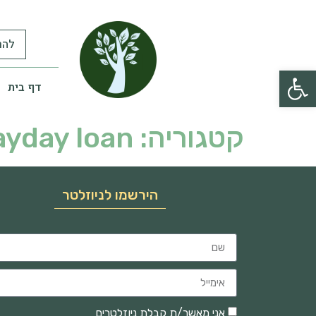
להר
פתח סרגל נגישות
דף בית
קטגוריה:
ayday loan
הירשמו לניוזלטר
אני מאשר/ת קבלת ניוזלטרים