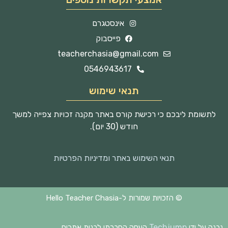
אינסטגרם
פייסבוק
teacherchasia@gmail.com
0546943617
תנאי שימוש
לתשומת ליבכם כי רכישת קורס באתר מקנה זכויות צפייה למשך
חודש (30 יום).
תנאי השימוש באתר ומדיניות הפרטיות
© הזכויות שמורות ל-Hello Teacher Chasia
Techjump
נבנה על ידי
העסק החברתי לבנית אתרים