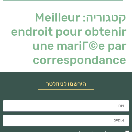
קטגוריה:
Meilleur
endroit pour obtenir
une mariГ©e par
correspondance
הירשמו לניוזלטר