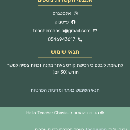
אינסטגרם
פייסבוק
teacherchasia@gmail.com
0546943617
תנאי שימוש
לתשומת ליבכם כי רכישת קורס באתר מקנה זכויות צפייה למשך
חודש (30 יום).
תנאי השימוש באתר ומדיניות הפרטיות
© הזכויות שמורות ל-Hello Teacher Chasia
Techjump
נבנה על ידי
העסק החברתי לבנית אתרים