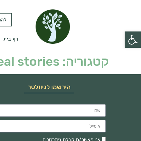
להר
פתח סרגל נגישות
דף בית
קטגוריה:
eal stories
הירשמו לניוזלטר
אני מאשר/ת קבלת ניוזלטרים