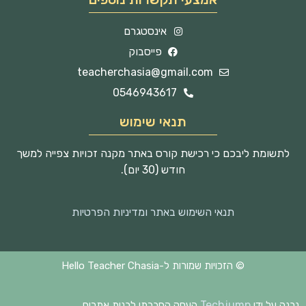
אינסטגרם
פייסבוק
teacherchasia@gmail.com
0546943617
תנאי שימוש
לתשומת ליבכם כי רכישת קורס באתר מקנה זכויות צפייה למשך
חודש (30 יום).
תנאי השימוש באתר ומדיניות הפרטיות
© הזכויות שמורות ל-Hello Teacher Chasia
Techjump
נבנה על ידי
העסק החברתי לבנית אתרים