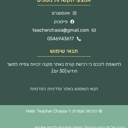
אינסטגרם
פייסבוק
teacherchasia@gmail.com
0546943617
תנאי שימוש
לתשומת ליבכם כי רכישת קורס באתר מקנה זכויות צפייה למשך
חודש (30 יום).
תנאי השימוש באתר ומדיניות הפרטיות
© הזכויות שמורות ל-Hello Teacher Chasia
Techjump
נבנה על ידי
העסק החברתי לבנית אתרים