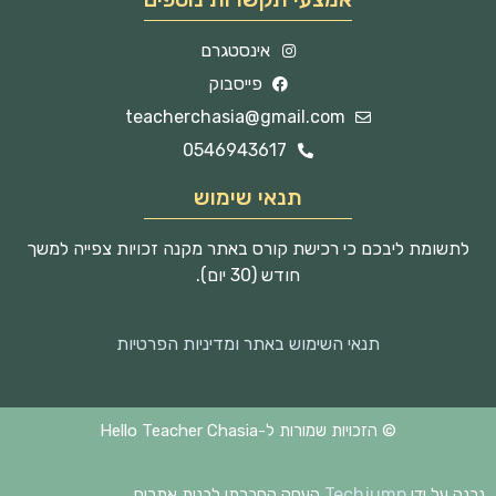
אינסטגרם
פייסבוק
teacherchasia@gmail.com
0546943617
תנאי שימוש
לתשומת ליבכם כי רכישת קורס באתר מקנה זכויות צפייה למשך
חודש (30 יום).
תנאי השימוש באתר ומדיניות הפרטיות
© הזכויות שמורות ל-Hello Teacher Chasia
Techjump
נבנה על ידי
העסק החברתי לבנית אתרים