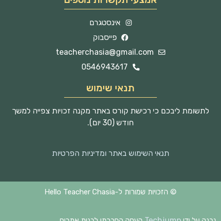
אינסטגרם
פייסבוק
teacherchasia@gmail.com
0546943617
תנאי שימוש
לתשומת ליבכם כי רכישת קורס באתר מקנה זכויות צפייה למשך
חודש (30 יום).
תנאי השימוש באתר ומדיניות הפרטיות
© הזכויות שמורות ל-Hello Teacher Chasia
Techjump
נבנה על ידי
העסק החברתי לבנית אתרים