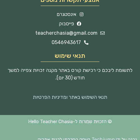
אינסטגרם
פייסבוק
teacherchasia@gmail.com
0546943617
תנאי שימוש
לתשומת ליבכם כי רכישת קורס באתר מקנה זכויות צפייה למשך
חודש (30 יום).
תנאי השימוש באתר ומדיניות הפרטיות
© הזכויות שמורות ל-Hello Teacher Chasia
Techjump
נבנה על ידי
העסק החברתי לבנית אתרים