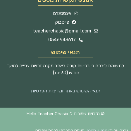
אינסטגרם
פייסבוק
teacherchasia@gmail.com
0546943617
תנאי שימוש
לתשומת ליבכם כי רכישת קורס באתר מקנה זכויות צפייה למשך
חודש (30 יום).
תנאי השימוש באתר ומדיניות הפרטיות
© הזכויות שמורות ל-Hello Teacher Chasia
Techjump
נבנה על ידי
העסק החברתי לבנית אתרים