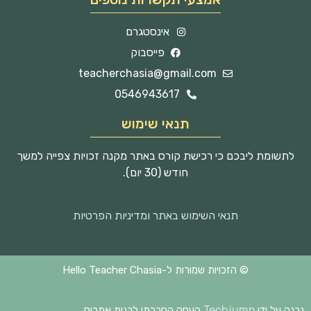
אינסטגרם
פייסבוק
teacherchasia@gmail.com
0546943617
תנאי שימוש
לתשומת ליבכם כי רכישת קורס באתר מקנה זכויות צפייה למשך
חודש (30 יום).
תנאי השימוש באתר ומדיניות הפרטיות
© הזכויות שמורות ל-Hello Teacher Chasia
Techjump
נבנה על ידי
העסק החברתי לבנית אתרים