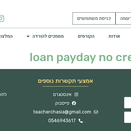
שמה
כניסת משתמשים
אודות
הקורסים
מסמכים להורדה
המלצות
loan payday no cr
אמצעי תקשרות נוספים
אינסטגרם
לתשו
פייסבוק
teacherchasia@gmail.com
0546943617