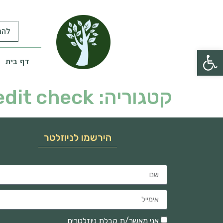
להר
פתח סרגל נגישות
דף בית
קטגוריה:
edit check
הירשמו לניוזלטר
אני מאשר/ת קבלת ניוזלטרים