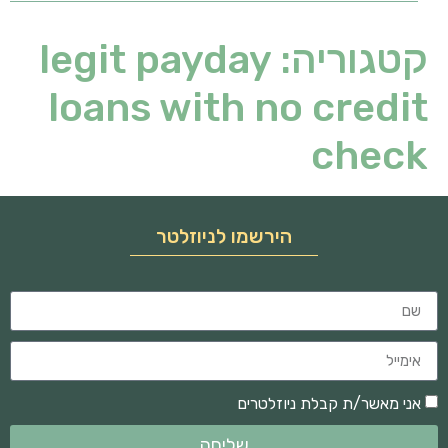
קטגוריה:
legit payday
loans with no credit
check
הירשמו לניוזלטר
אני מאשר/ת קבלת ניוזלטרים
שליחה