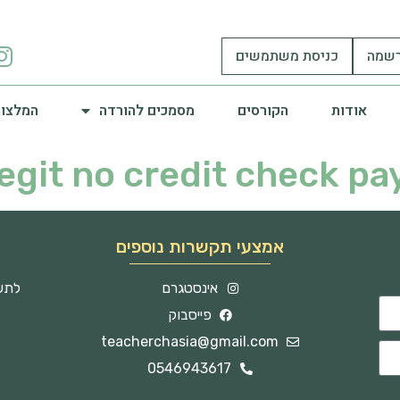
שמה
כניסת משתמשים
אודות
הקורסים
מסמכים להורדה
המלצות
legit no credit check pa
אמצעי תקשרות נוספים
אינסטגרם
לתשו
פייסבוק
teacherchasia@gmail.com
0546943617