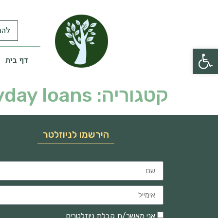
להר
פתח סרגל נגישות
דף בית
קטגוריה:
yday loans
הירשמו לניוזלטר
אני מאשר/ת קבלת ניוזלטרים