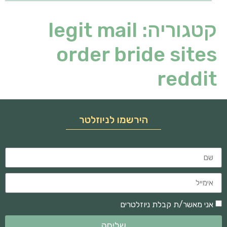
קטגוריה:
legit mail
order bride sites
reddit
הירשמו לניוזלטר
אני מאשר/ת קבלת ניוזלטרים
שליחה