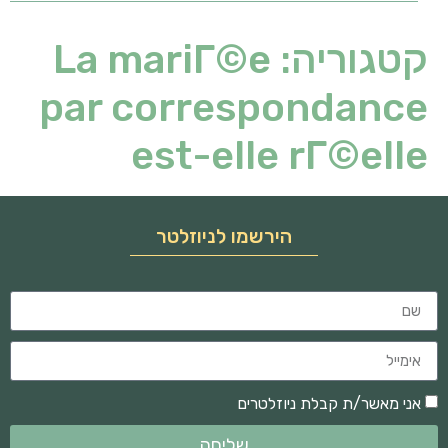
קטגוריה:
La mariГ©e
par correspondance
est-elle rГ©elle
הירשמו לניוזלטר
אני מאשר/ת קבלת ניוזלטרים
שליחה