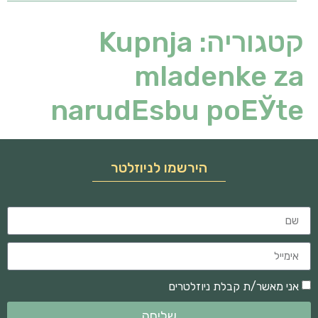
קטגוריה:
Kupnja
mladenke za
narudЕѕbu poЕЎte
הירשמו לניוזלטר
אני מאשר/ת קבלת ניוזלטרים
שליחה