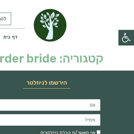
להר
פתח סרגל נגישות
דף בית
קטגוריה:
order bride
הירשמו לניוזלטר
אני מאשר/ת קבלת ניוזלטרים