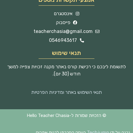
אינסטגרם
פייסבוק
teacherchasia@gmail.com
0546943617
תנאי שימוש
לתשומת ליבכם כי רכישת קורס באתר מקנה זכויות צפייה למשך
חודש (30 יום).
תנאי השימוש באתר ומדיניות הפרטיות
© הזכויות שמורות ל-Hello Teacher Chasia
Techjump
נבנה על ידי
העסק החברתי לבנית אתרים