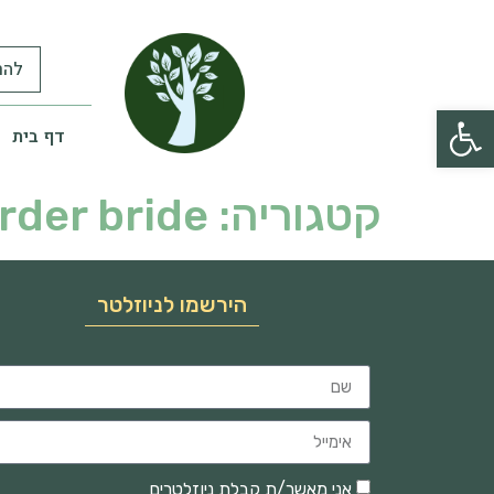
להר
פתח סרגל נגישות
דף בית
קטגוריה:
rder bride
הירשמו לניוזלטר
אני מאשר/ת קבלת ניוזלטרים