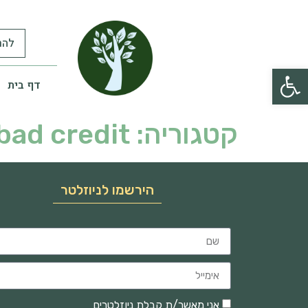
להר
פתח סרגל נגישות
דף בית
קטגוריה:
bad credit
הירשמו לניוזלטר
אני מאשר/ת קבלת ניוזלטרים